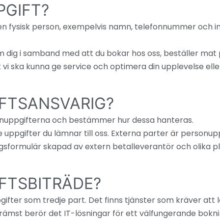
PGIFT?
ll en fysisk person, exempelvis namn, telefonnummer och
om dig i samband med att du bokar hos oss, beställer mat 
 vi ska kunna ge service och optimera din upplevelse elle
FTSANSVARIG?
sonuppgifterna och bestämmer hur dessa hanteras.
 uppgifter du lämnar till oss. Externa parter är personu
ngsformulär skapad av extern betalleverantör och olika p
FTSBITRÄDE?
fter som tredje part. Det finns tjänster som kräver att 
Främst berör det IT-lösningar för ett välfungerande bok