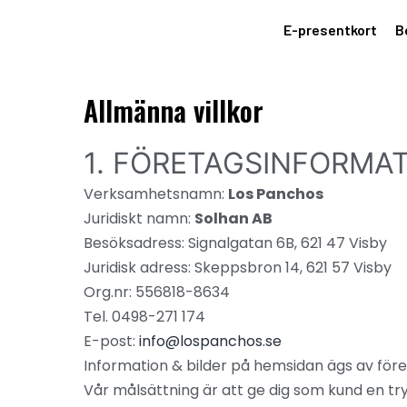
E-presentkort
B
Allmänna villkor
1. FÖRETAGSINFORMA
Verksamhetsnamn:
Los Panchos
Juridiskt namn:
Solhan AB
Besöksadress: Signalgatan 6B, 621 47 Visby
Juridisk adress: Skeppsbron 14, 621 57 Visby
Org.nr: 556818-8634
Tel. 0498-271 174
E-post:
info@lospanchos.se
Information & bilder på hemsidan ägs av företa
Vår målsättning är att ge dig som kund en tr