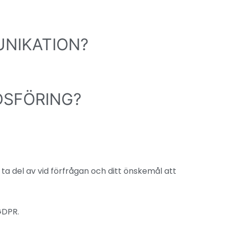
UNIKATION?
DSFÖRING?
t ta del av vid förfrågan och ditt önskemål att
GDPR.