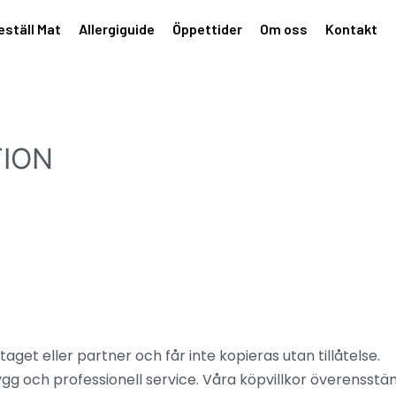
eställ Mat
Allergiguide
Öppettider
Om oss
Kontakt
TION
get eller partner och får inte kopieras utan tillåtelse.
ygg och professionell service. Våra köpvillkor överenss