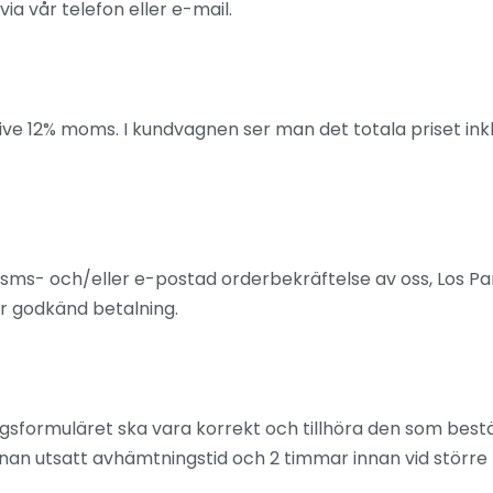
via vår telefon eller e-mail.
usive 12% moms. I kundvagnen ser man det totala priset ink
n sms- och/eller e-postad orderbekräftelse av oss, Los Pa
er godkänd betalning.
ngsformuläret ska vara korrekt och tillhöra den som best
nan utsatt avhämtningstid och 2 timmar innan vid större b